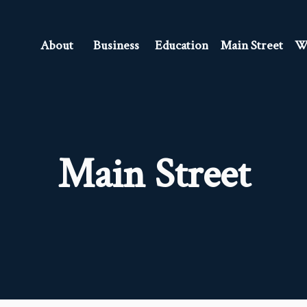
About
Business
Education
Main Street
Wa
Main Street